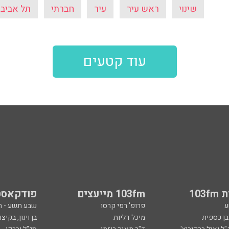
שינוי
ראש עיר
עיר
חברתי
תל אביב־
עוד קטעים
103
103fm מייעצים
פודקאסט
ע
פרופ' רפי קרסו
שבע תשע - 
ובן כספית
מיכל דליות
בן וינון, בקיצו