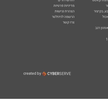
 הפודקאסט
לוח שידורים
ר
מדיניות פרטיות
ע, בקיצור
הצהרת נגישות
כול
הרשמה לניוזלטר
צרו קשר
מנון רגב
created by
CYBER
SERVE