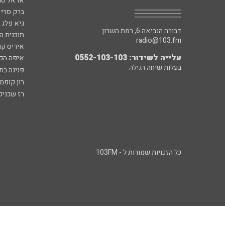
אראל סג"
ברק סרי 
גיא פלג
דבורה הנביאה 6, רמת השרון
תוכנית ה
radio@103.fm
איריס קו
עלייה לשידור: 0552-103-103
איפה הכ
בעלות שיחה רגילה
פנינה בת
רון קופמ
רז שכניק
כל הזכויות שמורות ל - 103FM