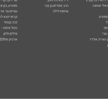
ל ואיל ברקוביץ'
ד"ר מאיה רוזמן
סג"ל וברקו -
ואלי אוחנה
הרב אפרים בן צבי
ספורט, בקיצו
שיחות לילה
שניים עד ארב
ספורט
קרסו יוצא לא
ל
ככה קמתי
סף
הכול פתוח - א
 צבי
מילים ולחן
ן ואריה אלדד
ארכיון 103fm