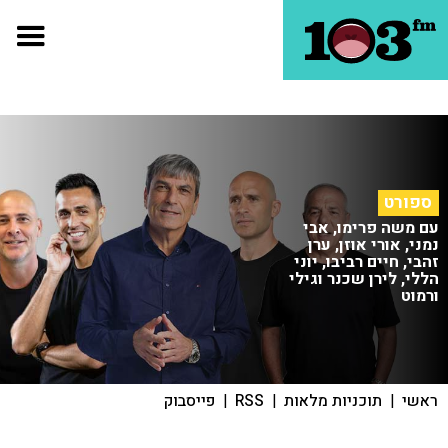
ספורט
עם משה פרימו, אבי
נמני, אורי אוזן, ערן
זהבי, חיים רביבו, יוני
הללי, לירן שכנר וגילי
ורמוט
ראשי
|
תוכניות מלאות
|
RSS
|
פייסבוק