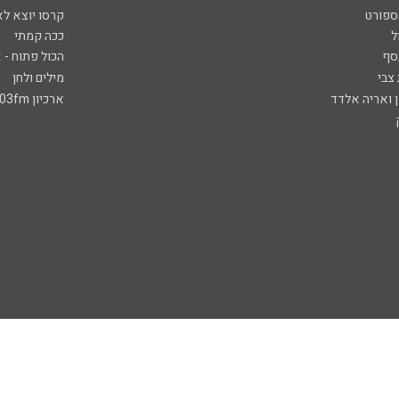
ספורט
קרסו יוצא לא
ל
ככה קמתי
סף
הכול פתוח - א
 צבי
מילים ולחן
ן ואריה אלדד
ארכיון 103fm