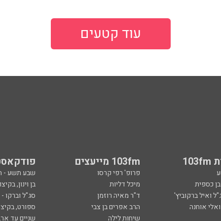
עוד קטעים
103
103fm מייעצים
פודקאסט
ע
פרופ' רפי קרסו
שבע תשע - 
ובן כספית
מיכל דליות
בן וינון, בקיצו
ל ואיל ברקוביץ'
ד"ר מאיה רוזמן
סג"ל וברקו -
ואלי אוחנה
הרב אפרים בן צבי
ספורט, בקיצו
שיחות לילה
שניים עד ארב