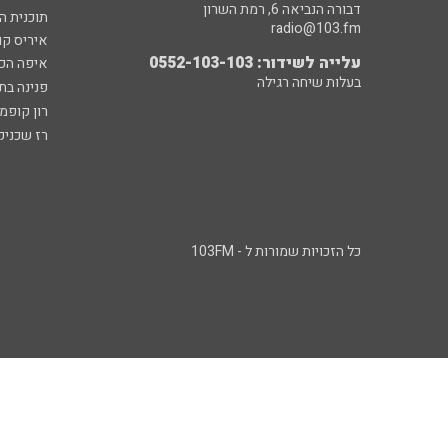
דבורה הנביאה 6, רמת השרון
תוכנית ה
radio@103.fm
איריס קו
עלייה לשידור: 0552-103-103
איפה הכ
בעלות שיחה רגילה
פנינה בת
רון קופמ
רז שכניק
כל הזכויות שמורות ל - 103FM