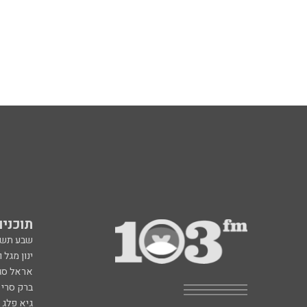
תוכניות fm
שבע תש
ינון מגל 
אראל סג"
ברק סרי 
גיא פלג