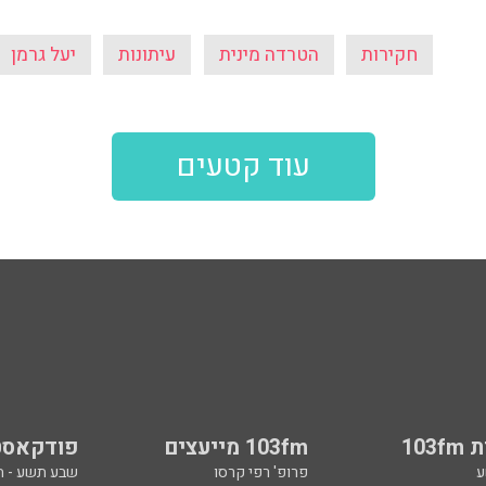
חקירות
הטרדה מינית
עיתונות
יעל גרמן
עוד קטעים
103
103fm מייעצים
פודקאסט
ע
פרופ' רפי קרסו
שבע תשע - 