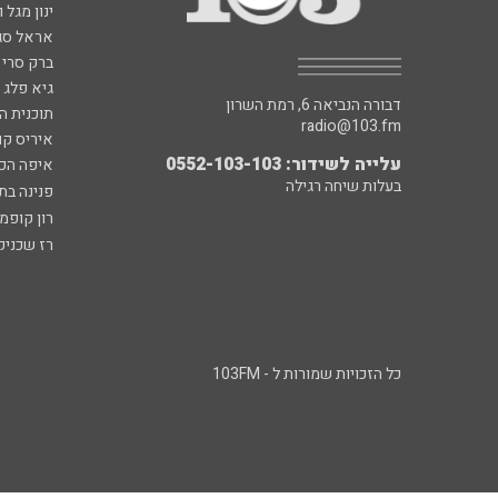
ינון מגל 
אראל סג"
ברק סרי 
גיא פלג
דבורה הנביאה 6, רמת השרון
תוכנית ה
radio@103.fm
איריס קו
עלייה לשידור: 0552-103-103
איפה הכ
בעלות שיחה רגילה
פנינה בת
רון קופמ
רז שכניק
כל הזכויות שמורות ל - 103FM