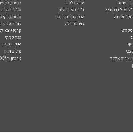
ובן כספית
מיכל דליות
בן וינון, בקיצו
ל ואיל ברקוביץ'
ד"ר מאיה רוזמן
סג"ל וברקו -
ואלי אוחנה
הרב אפרים בן צבי
ספורט, בקיצו
שיחות לילה
שניים עד ארב
ספורט
קרסו יוצא לא
ל
ככה קמתי
סף
הכול פתוח - א
 צבי
מילים ולחן
ן ואריה אלדד
ארכיון 103fm