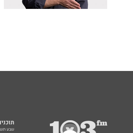
תוכניות fm
שבע תש