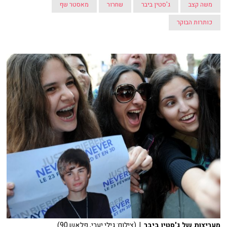
משה קצב
ג'סטין ביבר
שחרור
מאסטר שף
כותרות הבוקר
מעריצות של ג'סטין ביבר
| (צילום: גילי יערי, פלאש 90)