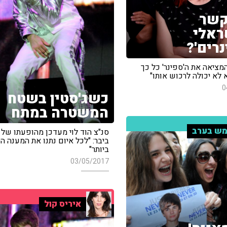
קשר
ראלי
נרים'?
מציאה את ה'ספינר' כל כך
 לא יכולה לרכוש אותו"
0
כשג'סטין בשטח
המשטרה במתח
ש בערב
סנ"צ הוד לוי מעדכן מהופעתו של ג
ביבר: "לכל איום נתנו את המענה ה
ביותר"
03/05/2017
איריס קול