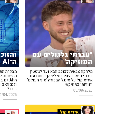
"עברתי גלגולים עם
והזוכ
המוזיקה"
ה־AI
מלהקה צבאית לכוכב הבא ועד לג'סטין
מבקרת התרב
ביבר • הזמר והיוצר נתי ליויאן שוחח עם
התייחסה ל
איריס קול על סינגל הבכורה 'סוף העולם'
ה־AI ג
וחוויותו כמוזיקאי
וגם: האם י
ביבר?
05/08/2026
4/04/2025
איריס קול