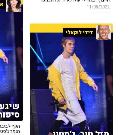
אי
11/08/2022
דידי לוקאלי
שיגעו
סיפור
הקץ לביבר
הזמר ג'סטי
מזל טוב, ג'סטין