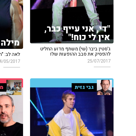
"די, אני עייף כבר,
אין לי כוח!"
מילה 
ג'סטין ביבר (שי) משתף מדוע החליט
להפסיק את סבב ההופעות שלו
לאה לב: "ה
25/07/2017
4/05/2017
גבי גזית
מו