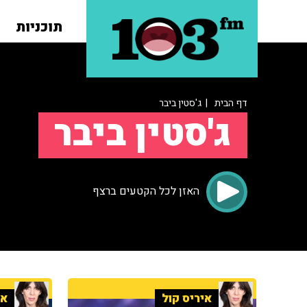
תוכניות
דף הבית
| ג'סטין ביבר
ג'סטין ביבר
האזן לכל הקטעים ברצף
איריס קול
אי