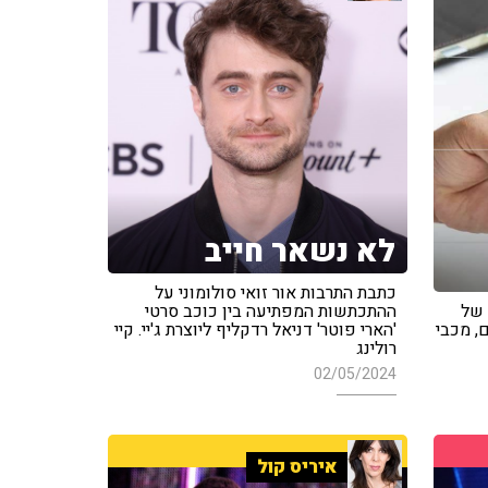
לא נשאר חייב
כתבת התרבות אור זואי סולומוני על
 של
ההתכתשות המפתיעה בין כוכב סרטי
, מכבי
'הארי פוטר' דניאל רדקליף ליוצרת ג'יי. קיי
רולינג
02/05/2024
איריס קול