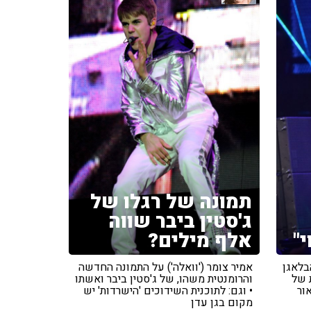
תמונה של רגלו של
ג'סטין ביבר שווה
"
אלף מילים?
בלאגן
אמיר צומר ('וואלה') על התמונה החדשה
 של
והרומנטית משהו, של ג'סטין ביבר ואשתו
אור
• וגם: לתוכנית השידוכים 'הישרדות' יש
מקום בגן עדן