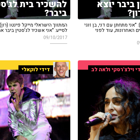
 ביבר יוצא
להשכיר בית לג'סט
ן?
ביבר?
: "אני מתחתן עם דני, בן זוגי
המתווך הישראלי מייקל פינטו (רון)
שנים האחרונות, עוד לפני
לסייע: "אני אשכיר לג'סטין ביבר א
09/10/2017
0
י וילצ'רסקי ולאה לב
דידי לוקאלי