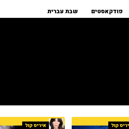
פודקאסטים
שבת עברית
ריס קול
איריס קול