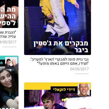
מה ה
ההיש
ל'ספי
"הגברת שה
ענייה שהיא
מבקרים את ג'סטין
4/05/2017
ביבר
גבי גזית פונה למבקרי 'הארץ' ו'מעריב':
חמ
"תגידו, אתם הייתם באותו מופע?"
04/05/2017
דידי לוקאלי