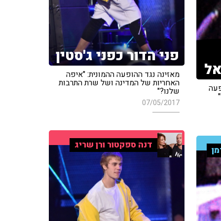
פני הדור כפני ג'סטין
אל
מאזינה נגד ההופעה ההמונית: "איפה
האחריות של המדינה ושל שרת התרבות
פעה
שלנו?"
07/05/2017
דנה ספקטור ורן שריג
מן