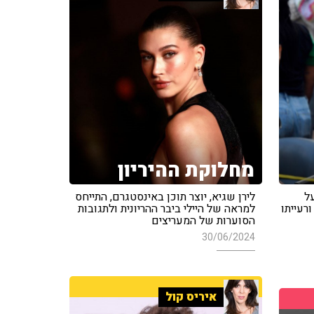
מחלוקת ההיריון
על
לירן שגיא, יוצר תוכן באינסטגרם, התייחס
רעייתו
למראה של היילי ביבר ההריונית ולתגובות
הסוערות של המעריצים
30/06/2024
איריס קול