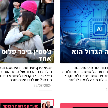
ה הגדול הוא
ג'סטין ביבר פלוס
אחד
ות אור זואי סולומוני
שגיא לירן, יוצר תוכן באינסטגרם, 
הודעה על שימוש בטכנולוגית
הולדת בנו הבכור של הזמר האהוב ו
ם בסרטים שמועמדים לאוסקר •
היילי ביבר • סקרנים למשמע השם
ש לנו סיבה לדאוג לג'סטין
הנבחר? יש לכם סיבה טובה
25/08/2024
2
מועדון ארוחת הבוקר