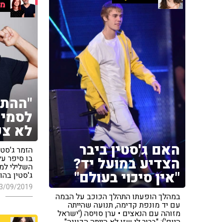
מו
"ההתמ
לסמים
לא צפ
האם ג'סטין ביבר
הזמר ג'סטי
בו סיפר על
הצדיע במועל יד?
השלילי למי
"אין סיכוי בעולם"
ג'סטין בהו
3/09/2019
במהלך הופעתו התהלך הכוכב על הבמה
עם יד מונפת קדימה, תנועה שהייתה
מזוהה עם הנאצים • ערן סויסה ('ישראל
היום'): "ברור לי שזו לא הייתה הכוונה"