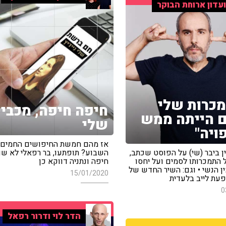
עדון ארוחת הבוקר
כרות שלי
חיפה חיפה, מכבי
 הייתה ממש
שלי
ויה"
אז מהם חמשת החיפושים החמים
ן ביבר (שי) על הפוסט שכתב,
השבוע? תופתעו, בר רפאלי לא שם
 התמכרותו לסמים ועל יחסו
חיפה ונתניה דווקא כן
ן הנשי • וגם: השיר החדש של
15/01/2020
פעת לייב בלעדית
0
הדר לוי ודרור רפאל