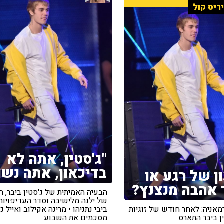
ריס קול
"ג'סטין, אתה לא
בדיכאון, אתה נשוי
ן של רגע או
 אהבה מנצנץ?
הבעיה האמיתית של ג'סטין ביבר, ה
של ילנה מלישיבה וסדר העדיפויות
מאניה: לאחר חודש של זוגיות
ביבי נתניהו • מרינה אקילוב ואייל נ
ן ביבר התארס
מסכמים את השבוע