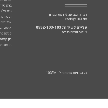
ברק סרי 
גיא פלג
דבורה הנביאה 6, רמת השרון
תוכנית ה
radio@103.fm
איריס קו
עלייה לשידור: 0552-103-103
איפה הכ
בעלות שיחה רגילה
פנינה בת
רון קופמ
רז שכניק
כל הזכויות שמורות ל - 103FM