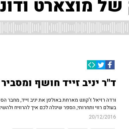
 של מוצארט ודונ
ד"ר יניב זייד חושף ומסביר
ורדה רזיאל ז'קונט מארחת באולפן את יניב זייד, מחבר הספ
בעולם רווי ותחרותי, הספר שיגלה לכם איך להרוויח ולהשיג 
20/12/2016