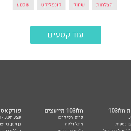
הצלחות
שיווק
קונפליקט
שכנוע
עוד קטעים
103
103fm מייעצים
פודקאסט
ע
פרופ' רפי קרסו
שבע תשע - 
ובן כספית
מיכל דליות
בן וינון, בקיצו
ל ואיל ברקוביץ'
ד"ר מאיה רוזמן
סג"ל וברקו -