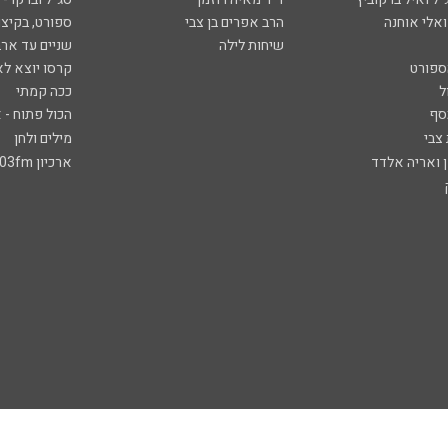
ואלי אוחנה
הרב אפרים בן צבי
ספורט, בקיצו
שיחות לילה
שניים עד ארב
ספורט
קרסו יוצא לא
ל
ככה קמתי
סף
הכול פתוח - א
 צבי
מילים ולחן
ן ואריה אלדד
ארכיון 103fm