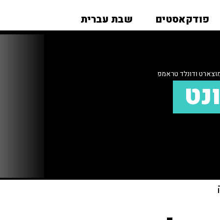
פודקאסטים
שבת עברית
מוצארט ודונלד טראמפ
ונט