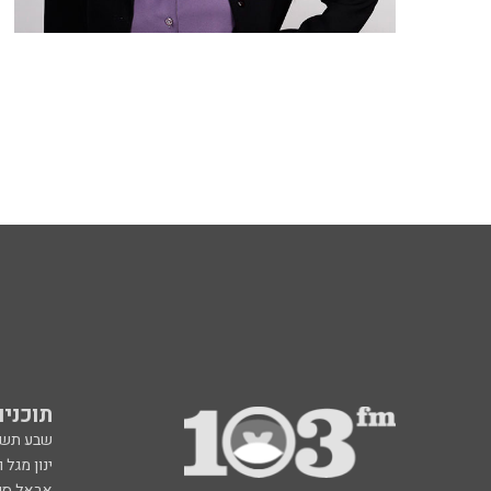
תוכניות fm
שבע תש
ינון מגל 
אראל סג"