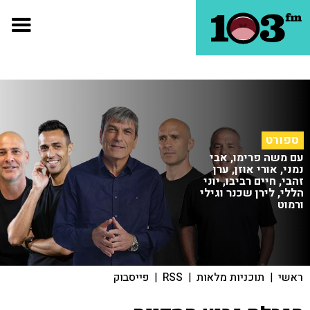
ספורט
עם משה פרימו, אבי
נמני, אורי אוזן, ערן
זהבי, חיים רביבו, יוני
הללי, לירן שכנר וגילי
ורמוט
ראשי
|
תוכניות מלאות
|
RSS
|
פייסבוק