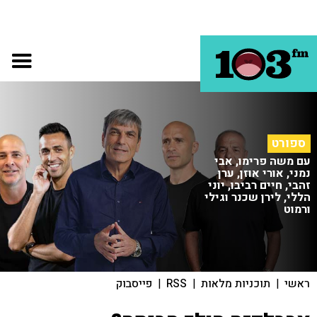
ספורט
עם משה פרימו, אבי
נמני, אורי אוזן, ערן
זהבי, חיים רביבו, יוני
הללי, לירן שכנר וגילי
ורמוט
ראשי
|
תוכניות מלאות
|
RSS
|
פייסבוק