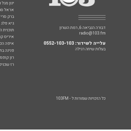
ינון מגל 
אראל סג"
ברק סרי 
גיא פלג
דבורה הנביאה 6, רמת השרון
תוכנית ה
radio@103.fm
איריס קו
עלייה לשידור: 0552-103-103
איפה הכ
בעלות שיחה רגילה
פנינה בת
רון קופמ
רז שכניק
כל הזכויות שמורות ל - 103FM