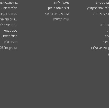
ובן כספית
מיכל דליות
בן וינון, בקיצו
ל ואיל ברקוביץ'
ד"ר מאיה רוזמן
סג"ל וברקו -
ואלי אוחנה
הרב אפרים בן צבי
ספורט, בקיצו
שיחות לילה
שניים עד ארב
ספורט
קרסו יוצא לא
ל
ככה קמתי
סף
הכול פתוח - א
 צבי
מילים ולחן
ן ואריה אלדד
ארכיון 103fm