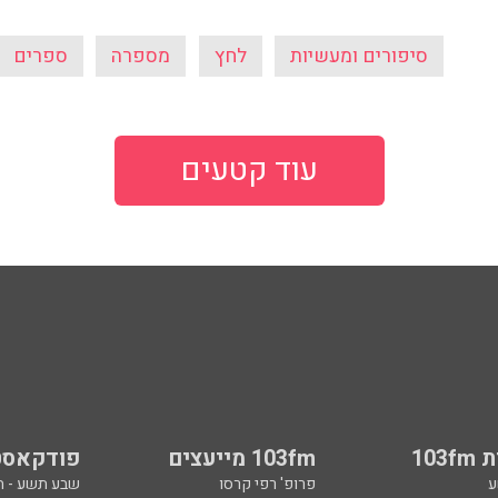
סיפורים ומעשיות
לחץ
מספרה
ספרים
עוד קטעים
103
103fm מייעצים
פודקאסט
ע
פרופ' רפי קרסו
שבע תשע - 