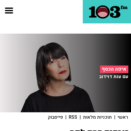
איפה הכסף
עם ענת דוידוב
ראשי
|
תוכניות מלאות
|
RSS
|
פייסבוק