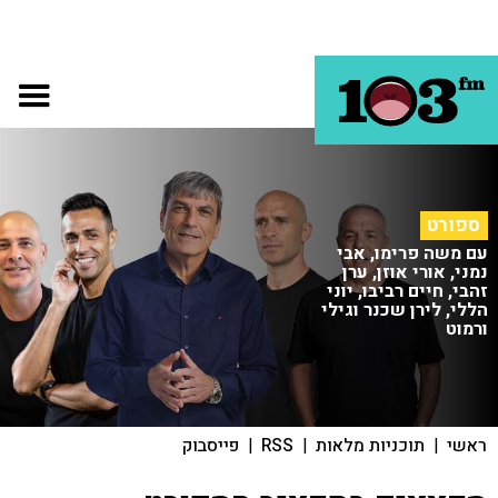
ספורט
עם משה פרימו, אבי
נמני, אורי אוזן, ערן
זהבי, חיים רביבו, יוני
הללי, לירן שכנר וגילי
ורמוט
ראשי
|
תוכניות מלאות
|
RSS
|
פייסבוק