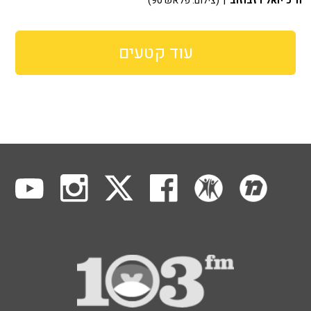
ח"כ יואל רזבוזוב
| (צילום: פלאש 90)
עוד קטעים