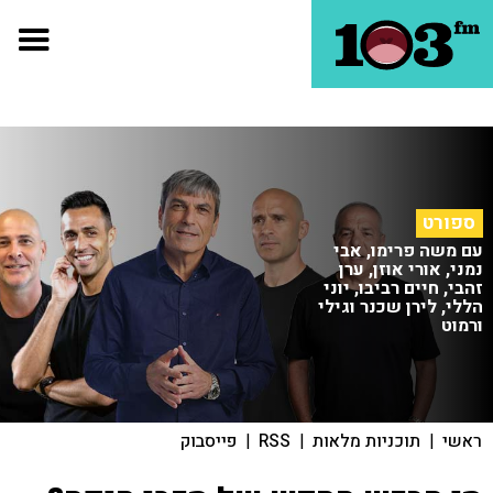
ספורט
עם משה פרימו, אבי
נמני, אורי אוזן, ערן
זהבי, חיים רביבו, יוני
הללי, לירן שכנר וגילי
ורמוט
ראשי
|
תוכניות מלאות
|
RSS
|
פייסבוק