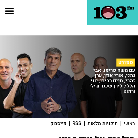
ספורט
עם משה פרימו, אבי
נמני, אורי אוזן, ערן
זהבי, חיים רביבו, יוני
הללי, לירן שכנר וגילי
ורמוט
ראשי
|
תוכניות מלאות
|
RSS
|
פייסבוק