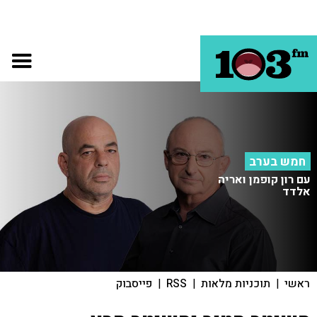
חמש בערב
עם רון קופמן ואריה
אלדד
ראשי
|
תוכניות מלאות
|
RSS
|
פייסבוק