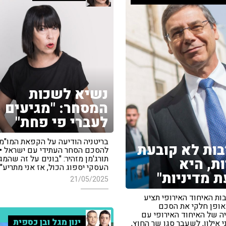
נשיא לשכות
המסחר: "מגיעים
לעברי פי פחת"
בריטניה הודיעה על הקפאת המו"מ
בות לא קובעת
להסכם הסחר העתידי עם ישראל •
תורג'מן מזהיר: "בונים על זה שהמג
ות, היא
העסקי יספוג הכול, אז אני מתריע"
 מדיניות"
21/05/2025
ות האיחוד האירופי תציע
ופן חלקי את הסכם
ה של האיחוד האירופי עם
ינון מגל ובן כספית
י אילון, לשעבר סגן שר החוץ,