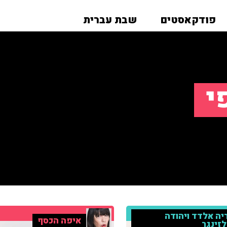
פודקאסטים
שבת עברית
י
יה אלדד ויהודה
איפה הכסף
זינגר