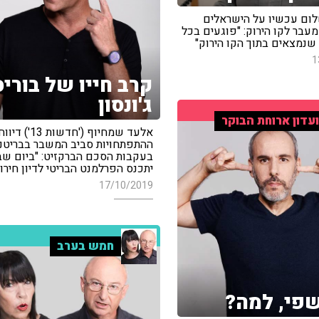
לום עכשיו על הישראלים
עבר לקו הירוק: "פוגעים בכל
שנמצאים בתוך הקו הירוק"
1
קרב חייו של בוריס
ג'ונסון
עדון ארוחת הבוקר
אלעד שמחיוף ('חדשות 3
ההתפתחויות סביב המשבר בבריטני
בעקבות הסכם הברקזיט: "ביום שב
יתכנס הפרלמנט הבריטי לדיון חירו
17/10/2019
חמש בערב
פי, למה?