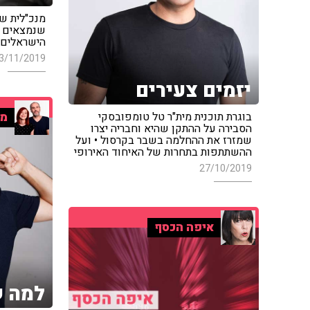
מנכ"לית ש
שנמצאים מ
הישראלים 
3/11/2019
יזמים צעירים
בוגרת תוכנית מית"ר טל טומפובסקי
מו
הסבירה על ההתקן שהיא וחבריה יצרו
שמזרז את ההחלמה בשבר בקרסול • ועל
ההשתתפות בתחרות של האיחוד האירופי
27/10/2019
איפה הכסף
למה ש