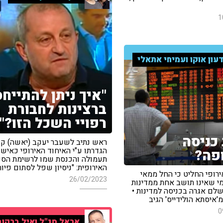
1
עון אוקו ועמיחי אתאלי
"איך ניתן להתייחס
ברצינות לחבורת
רפויי השכל הזו?"
כניסה
ראש נתיב לשעבר יעקב (יאשה) קד
הגדרתו ע"י האיחוד האירופי כאיש
פה?
תעמולה והכנסת שמו לרשימת הסנ
האירופית: "ניסיון שפל לסתום פיות
רופי החליט כי החל ממאי
26/02/2023
 כל מי שאינו תושב אחת ממדינות
שלם אגרה בכניסה למדינות •
מ'איסתא הולידייס' הגיב
0
אראל סג"ל ואיל ברקוב