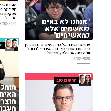
העיתונאי א
הקורונה: "
עסקים, בתי
מהבית"
"אנחנו לא באים
8/03/2020
כנאשמים אלא
כמאשימים"
שפי פז הגיבה על כתב האישום נגדה בגין
ינ
השחתת משרדי האיחוד האירופי: "ברור לי
שזה כתוצאה מלחץ פוליטי"
03/02/2020
תחשבו טוב
תומכי
האיחו
מוצרי
מעבר 