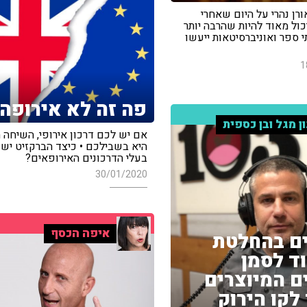
ורן נהרי על היום שאחרי
יכול מאוד להיות שהרבה יותר
 ספר ואוניברסיטאות ייעשו
1
פה זה לא אירופה
ון מגל ובן כספית
אם יש לכם דרכון אירופי, השיחה 
היא בשבילכם • כיצד הברקזיט יש
בעלי הדרכונים האירופאים?
30/01/2020
איפה הכסף
ם בהחלטת
ד לסמן
ם המיוצרים
לקו הירוק