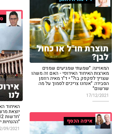
סי
תוצרת חו"ל או כחול
לבן?
המאזינה: "שמעתי שמגיעים שמנים
מארצות האיחוד האירופי - האם זה משהו
שצריך לפקפק בו?" • ד"ר מאיה רוזמן
הסבירה: "אנחנו צריכים לסמוך על מה
אירופ
שרשום"
לנו
17/12/2021
האיחוד האי
יוצאת מרשי
איפה הכסף
"ההנחיות י
2/09/2021