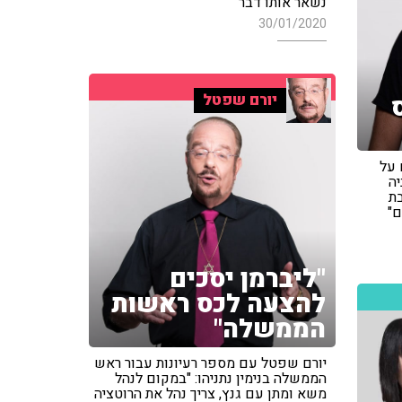
נשאר אותו דבר"
30/01/2020
יורם שפטל
1') דיווח על
ה
ת
ם"
"ליברמן יסכים
להצעה לכס ראשות
הממשלה"
יורם שפטל עם מספר רעיונות עבור ראש
הממשלה בנימין נתניהו: "במקום לנהל
משא ומתן עם גנץ, צריך נהל את הרוטציה