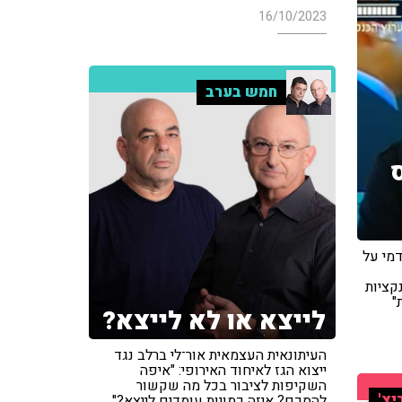
16/10/2023
חמש בערב
מי על
קציות
"
לייצא או לא לייצא?
העיתונאית העצמאית אור־לי ברלב נגד
ייצוא הגז לאיחוד האירופי: "איפה
השקיפות לציבור בכל מה שקשור
יץ'
להסכם? איזה כמויות עומדים לייצא?"