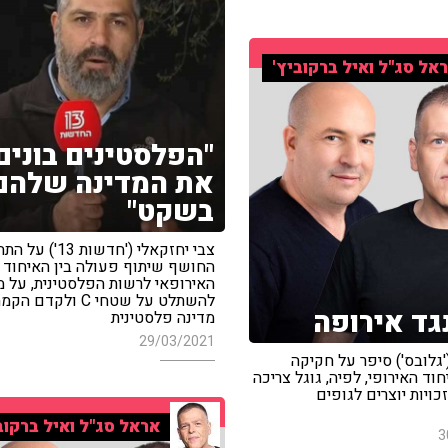
אל סג"ל ואיל ברקוביץ'
"הפלסטינים בונים
את המדינה שלהם
בשקט"
צבי יחזקאלי ('חדשות 13')
החושף שיתוף פעולה בין האיחוד
האירופאי לרשות הפלסטינית, על מ
להשתלט על שטחי C ולקדם הק
נגד אירופה
מדינה פלסטינית
29/03/2021
'גלובס') סיפר על חקיקה
ד האירופי, לפיה, גוגל צריכה
ויות יוצרים לגופים
אראל סג"ל ואיל ברקוב
3