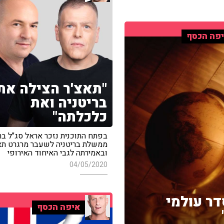
פה הכסף
"תאצ'ר הצילה את
בריטניה ואת
כלכלתה"
בפתח התוכנית נזכר אראל סג"ל ב
ממשלת בריטניה לשעבר מרגרט תאצ
ובאמירתה לגבי האיחוד האירופי
04/05/2020
דר עולמי
איפה הכסף