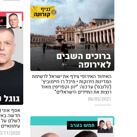
אר
ברוכים השבים
לאירופה
האיחוד האירופי צירף את ישראל לרשימת
המדינות הירוקות • מיכל רז חיימוביץ'
('גלובס') עדכנה: "יוון וקפריסין מאוד
רוצות את התיירים הישראלים"
גוגל 
06/05/2021
אסף אוני (
חדשה באיחו
לשלם על זכ
חמש בערב
עיתונאיים
0/11/2020