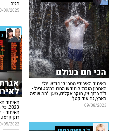
הגיב
0/09/2025
גד
הכי חם בעולם
אגרת 
באיחוד האירופי מסרו כי חודש יולי
האחרון הוכרז כ'חודש החם בהיסטוריה' •
לאירו
ד"ר ברוך זיו, חוקר אקלים, טען: "מה שהיה
בארץ, זה עוד קטן"
האיחוד האי
09/08/2023
2023,
האיחוד - י
רונן קרסו, 
9/05/2022
ד"ר מאיה רוזמן