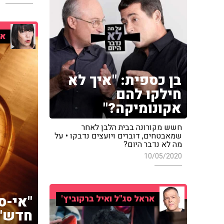
אי
בן כספית: "איך לא
חילקו להם
אקונומיקה?"
חשש מקורונה בבית הלבן לאחר
שמאבטחים, דוברים ויועצים נדבקו • על
מה לא נדבר היום?
10/05/2020
"אי-ס
אראל סג"ל ואיל ברקוביץ'
חדש"