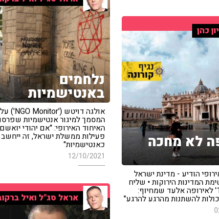
ון כהן
נלחמים
באנטישמיות
אולגה דויטש ('NGO Monitor') על
המסמך למיגור אנטישמיות שפרס
האיחוד האירופי: "אם יהודי יואשם
פעילות ממשלת ישראל, זה ייחשב
ה לא מחכה
כאנטישמיות"
12/10/2021
רופי הודיע - מדינת ישראל
מת המדינות הירוקות • שליח
'חדשות 12' לאירופה אלעד שמחיוף:
אראל סג"ל ואיל ברקוב
כולות להשתנות מהרגע להרגע"
0