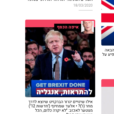
18/03/2020
איפה הכסף
הבאה
פיע על
להתראות, אנגליה
אילו שינויים יגרור הברקזיט שיוצא לדרך
מחר (ו')? • אלעד שמחיוף ('חדשות 12')
מצטער לאכזב: "לא יקרה כלום, הכל