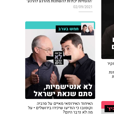
"ההנחיות יכולות להשתנות מהרגע להרגע"
02/09/2021
חמש בערב
 על התחקיר
נת
מת
לא אנטישמיות,
סתם שנאת ישראל
האיחוד האירופאי מאיים על סרביה
וקוסובו כי הודיעו שיכירו בירושלים • על
יץ'
מה לא נדבר היום?