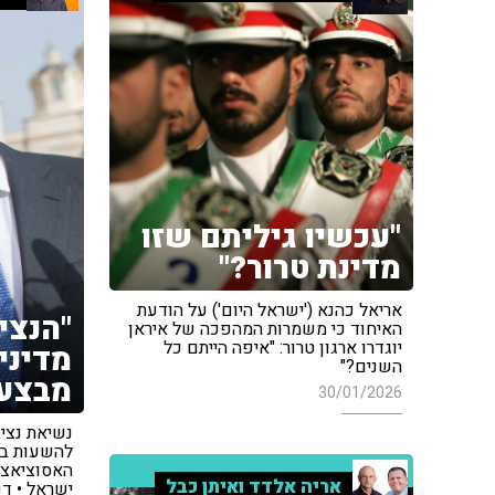
"עכשיו גיליתם שזו
מדינת טרור?"
אריאל כהנא ('ישראל היום') על הודעת
"הנצי
האיחוד כי משמרות המהפכה של איראן
יוגדרו ארגון טרור: "איפה הייתם כל
מדיני
השנים?"
מבצעת
30/01/2026
נשיאת נציב
להשעות בא
האסוציאצי
אריה אלדד ואיתן כבל
ישראל • דנ