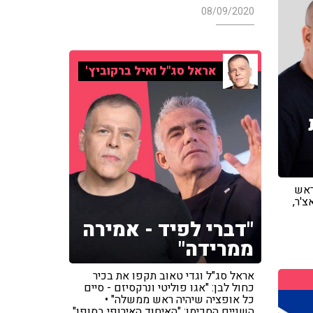
08/09/2020
אראל סג"ל ואיל ברקוביץ'
ראש
'ר,
"דברי לפיד - אמירה
ממרידה"
אראל סג"ל וגדי טאוב תקפו את בכיר
כחול לבן: "אגו פוליטי ונרקסיזם - סיים
כל אופציה שיהיה ראש ממשלה" •
השניים הסכימו: "האיחוד האירופי בסופו"