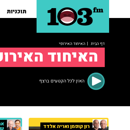
תוכניות
דף הבית
| האיחוד האירופי
האיחוד האירופ
האזן לכל הקטעים ברצף
אר
רון קופמן ואריה אלדד
של