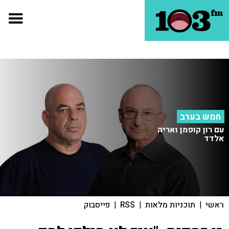
חמש בערב
עם רון קופמן ואריה
אלדד
ראשי
|
תוכניות מלאות
|
RSS
|
פייסבוק