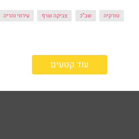
טורקיה
שב"כ
צביקה שרף
עירוני נהריה
עוד קטעים