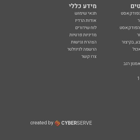
ים
מידע כללי
הפודקאסט
תנאי שימוש
ר
אודות הרדיו
 הפודקאסט
לוח שידורים
ר
מדיניות פרטיות
ע, בקיצור
הצהרת נגישות
כול
הרשמה לניוזלטר
צרו קשר
מנון רגב
created by
CYBER
SERVE