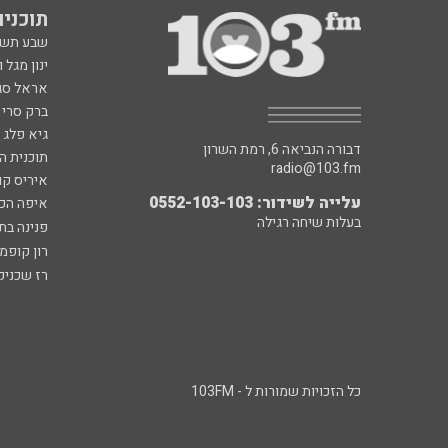
תוכניות fm
שבע תש
ינון מגל 
אראל סג"
ברק סרי 
גיא פלג
דבורה הנביאה 6, רמת השרון
תוכנית ה
radio@103.fm
איריס קו
עלייה לשידור: 0552-103-103
איפה הכ
בעלות שיחה רגילה
פנינה בת
רון קופמ
רז שכניק
כל הזכויות שמורות ל - 103FM