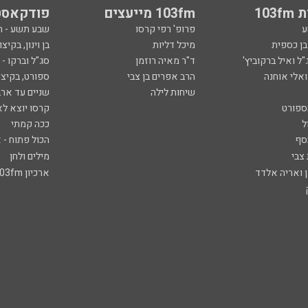
103
103fm מייעצים
פודקאסט
ע
פרופ' רפי קרסו
שבע תשע - 
ובן כספית
מיכל דליות
בן וינון, בקיצו
ל ואיל ברקוביץ'
ד"ר מאיה רוזמן
סג"ל וברקו -
ואלי אוחנה
הרב אפרים בן צבי
ספורט, בקיצו
שיחות לילה
שניים עד ארב
ספורט
קרסו יוצא לא
ל
ככה קמתי
סף
הכול פתוח - א
 צבי
מילים ולחן
ן ואריה אלדד
ארכיון 103fm