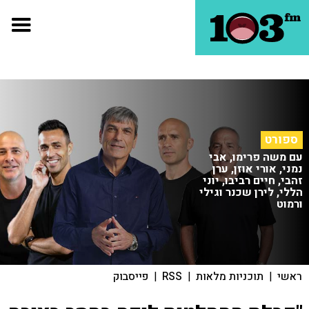
ספורט
עם משה פרימו, אבי
נמני, אורי אוזן, ערן
זהבי, חיים רביבו, יוני
הללי, לירן שכנר וגילי
ורמוט
ראשי
|
תוכניות מלאות
|
RSS
|
פייסבוק