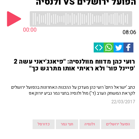
הפועל ירושלים VS ולנסיה
00:00
08:06
רועי כהן מדווח מוולנסיה: "פיאנג'יאני עשה 2
'פיינל פור' ולא ראיתי אותו מתרגש כך"
כתב 'ישראל היום' רועי כהן מעדכן על ההכנות האחרונות בהפועל ירושלים
לקראת המשחק הערב (ד') מול ולנסיה בחצי גמר גביע יורוקאפ
22/03/2017
הפועל ירושלים
ולנסיה
חצי גמר
כדורסל