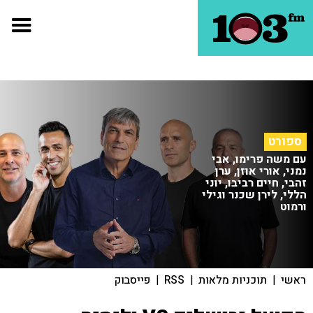
ספורט
עם משה פרימו, אבי
נמני, אורי אוזן, ערן
זהבי, חיים רביבו, יוני
הללי, לירן שכנר וגילי
ורמוט
ראשי
|
תוכניות מלאות
|
RSS
|
פייסבוק