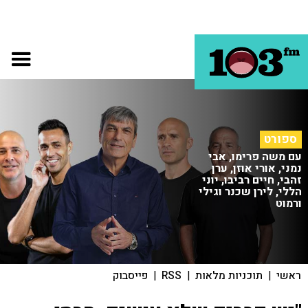
ספורט
עם משה פרימו, אבי
נמני, אורי אוזן, ערן
זהבי, חיים רביבו, יוני
הללי, לירן שכנר וגילי
ורמוט
ראשי
|
תוכניות מלאות
|
RSS
|
פייסבוק