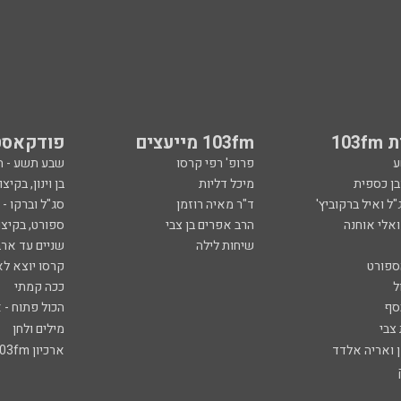
103
103fm מייעצים
פודקאסט
ע
פרופ' רפי קרסו
שבע תשע - 
ובן כספית
מיכל דליות
בן וינון, בקיצו
ל ואיל ברקוביץ'
ד"ר מאיה רוזמן
סג"ל וברקו -
ואלי אוחנה
הרב אפרים בן צבי
ספורט, בקיצו
שיחות לילה
שניים עד ארב
ספורט
קרסו יוצא לא
ל
ככה קמתי
סף
הכול פתוח - א
 צבי
מילים ולחן
ן ואריה אלדד
ארכיון 103fm