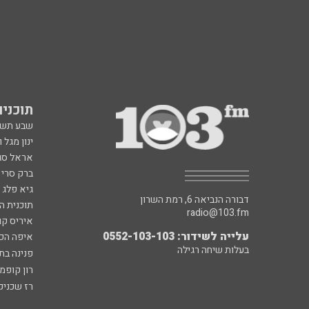
תוכניות fm
שבע תש
ינון מגל 
אראל סג"
ברק סרי 
גיא פלג
דבורה הנביאה 6, רמת השרון
תוכנית ה
radio@103.fm
איריס קו
עלייה לשידור: 0552-103-103
איפה הכ
בעלות שיחה רגילה
פנינה בת
רון קופמ
רז שכניק