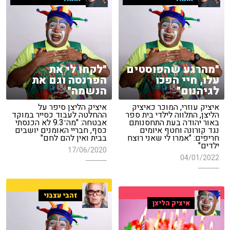
"מהרגע שהפוסטים
"לקחו לי את
עלו, חיי הפכו
הפרנסה וגם את
לגיהנום"
הנשמה"
איציק עוזרי, המוכר כאיציק
איציק הליצן סיפר על
הליצן, התלווה לילדי בית ספר
ההחלטה לעבוד כסייר במוקד
באור יהודה בעת התחסנותם
אבטחה: "מה־9.3 לא הכנסתי
נגד קורונה וחטף איומים
כסף, חבריי האומנים יושבים
חריפים: "אמרו לי שאני רוצח
בבית ואין להם לחם"
ילדים"
17/06/2020
04/01/2022
זהבי עצבני
איציק הליצן