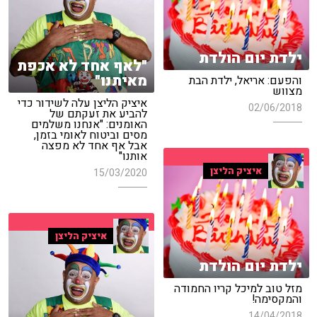
ילדת יום הולדת
"לאף אחד לא אכפת
מאיתנו"
והפעם: אריאל, ילדת הבת
מצווש
איציק הליצן עלה לשידור כדי
02/06/2018
להביע את זעקתם של
האומנים: "אנחנו משלמים
מסים וביטוח לאומי בזמן,
אבל אף אחד לא מפצה
אותנו"
איציק הליצן
15/03/2020
איציק הליצן
ילדת יום הולדת
מזל טוב למיכל קריו החמודה
והמקסימה!
14/04/2018