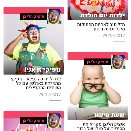
ילדות יום הולדת
איציק הליצן
מזל טוב לאחיות המתוקות
מיכל ונועה ביטון!
29/10/2017
איציק הליצן
נופיקי זו אני!
לגדול זה כה נפלא - נופיקי
מתארחת באולפן עם כל
השירים המקפיצים
29/10/2017
שעת סיפור
איציק הליצן
איציק הליצן מקריא את
הסיפור 'על סודו של ברוך'