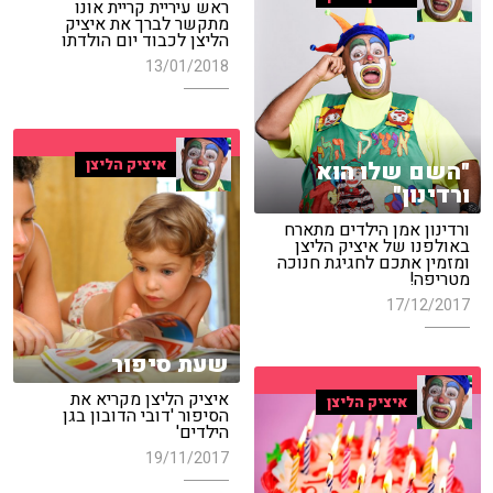
ראש עיריית קריית אונו
מתקשר לברך את איציק
הליצן לכבוד יום הולדתו
13/01/2018
איציק הליצן
"השם שלו הוא
ורדינון"
ורדינון אמן הילדים מתארח
באולפנו של איציק הליצן
ומזמין אתכם לחגיגת חנוכה
מטריפה!
17/12/2017
שעת סיפור
איציק הליצן מקריא את
איציק הליצן
הסיפור 'דובי הדובון בגן
הילדים'
19/11/2017