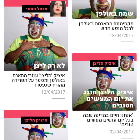
מרסל מוסרי
שמח באולפן
מקסימונת מתארחת באולפן
לרגל מופע חדש
18/04/2017
איציק הליצן
לא רק ליצן
איציק 'הליצן' עוזרי מתארח
באולפן ומספר על הפרידה
מהוריו שנפטרו
איציק הליצן חוגג
12/04/2017
את יום המעשים
הטובים
"אנחנו חיים במדינה שבה
בכל יום עושים מעשים
איציק הליצן
טובים"
02/04/2017