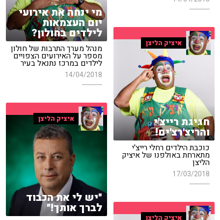
מי ינחה את אירועי
יום העצמאות
לילדים בחולון?
איציק הליצן
מנהל מערך התרבות של חולון
מספר על האירועים הצפויים
לילדים במרכז נתנאל בעיר
14/04/2018
איציק הליצן
חגיגת רייצ'י
והריצ'רצ'ים!
כוכבת הילדים רחלי רייצ'י
מתארחת באולפנו של איציק
הליצן
17/03/2018
"יש לי את הכבוד
לברך אותך!"
איציק הליצן