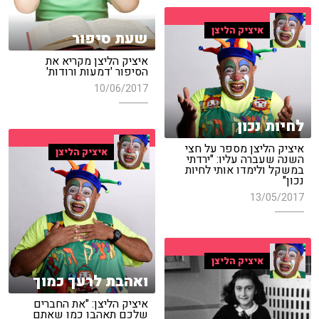
איציק הליצן
שעת סיפור
איציק הליצן מקריא את
הסיפור 'דמעות ורודות'
10/06/2017
לחיות נכון
איציק הליצן מספר על חצי
איציק הליצן
השנה שעברה עליו: "ירדתי
במשקל ולימדו אותי לחיות
נכון"
13/05/2017
איציק הליצן
ואהבת לרעך כמוך
איציק הליצן: "את החברים
שלכם תאהבו כמו שאתם