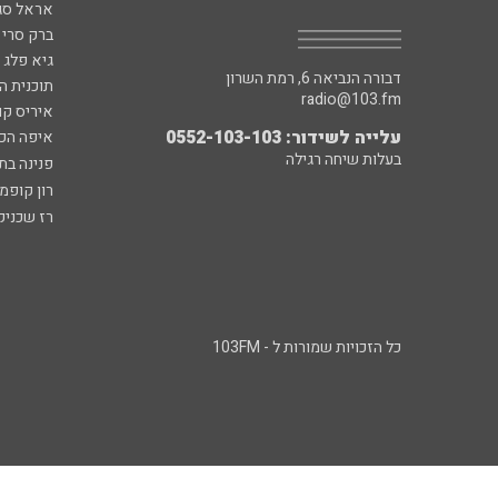
אראל סג"
ברק סרי 
גיא פלג
דבורה הנביאה 6, רמת השרון
תוכנית ה
radio@103.fm
איריס קו
עלייה לשידור: 0552-103-103
איפה הכ
בעלות שיחה רגילה
פנינה בת
רון קופמ
רז שכניק
כל הזכויות שמורות ל - 103FM