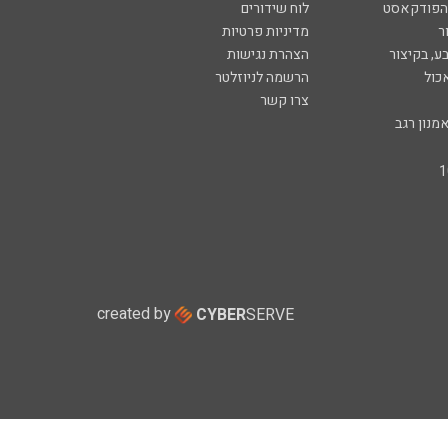
 הפודקאסט
לוח שידורים
ר
מדיניות פרטיות
ע, בקיצור
הצהרת נגישות
כול
הרשמה לניוזלטר
צרו קשר
מנון רגב
created by
CYBER
SERVE