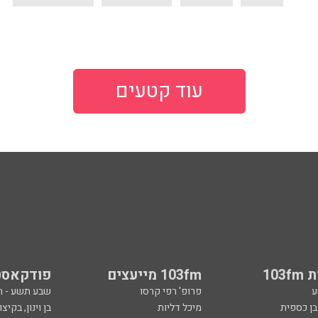
עוד קטעים
103
103fm מייעצים
פודקאסט
ע
פרופ' רפי קרסו
שבע תשע - 
ובן כספית
מיכל דליות
בן וינון, בקיצו