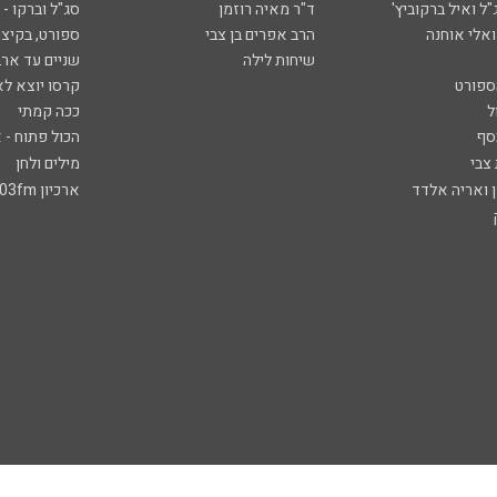
ל ואיל ברקוביץ'
ד"ר מאיה רוזמן
סג"ל וברקו -
ואלי אוחנה
הרב אפרים בן צבי
ספורט, בקיצו
שיחות לילה
שניים עד ארב
ספורט
קרסו יוצא לא
ל
ככה קמתי
סף
הכול פתוח - א
 צבי
מילים ולחן
ן ואריה אלדד
ארכיון 103fm