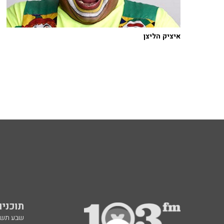
איציק הליצן
תוכניות fm
שבע תש