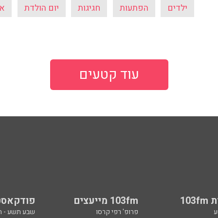
ילדים
הפתעות
חגיגות
יום הולדת
אי
עוד קטעים
103
103fm מייעצים
פודקאסט
ע
פרופ' רפי קרסו
שבע תשע - 