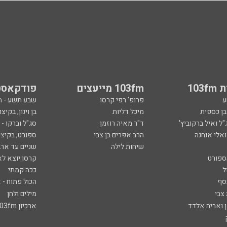
103
103fm מייעצים
פודקאסט
ע
פרופ' רפי קרסו
שבע תשע - 
ובן כספית
מיכל דליות
בן וינון, בקיצו
ל ואיל ברקוביץ'
ד"ר מאיה רוזמן
סג"ל וברקו -
ואלי אוחנה
הרב אפרים בן צבי
ספורט, בקיצו
שיחות לילה
שניים עד ארב
ספורט
קרסו יוצא לא
ל
ככה קמתי
סף
הכול פתוח - א
 צבי
מילים ולחן
ן ואריה אלדד
ארכיון 103fm