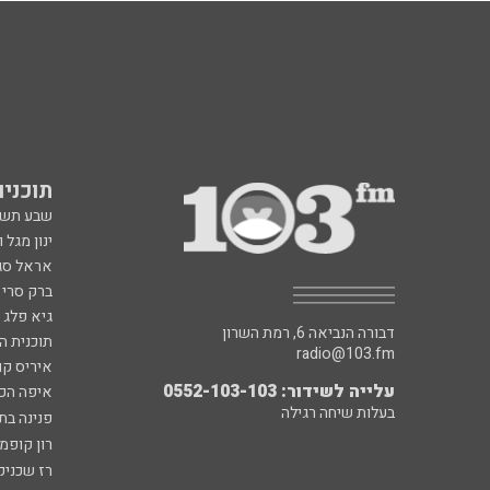
תוכניות fm
שבע תש
ינון מגל 
אראל סג"
ברק סרי 
גיא פלג
דבורה הנביאה 6, רמת השרון
תוכנית ה
radio@103.fm
איריס קו
עלייה לשידור: 0552-103-103
איפה הכ
בעלות שיחה רגילה
פנינה בת
רון קופמ
רז שכניק