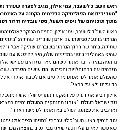
ראש השב"כ לשעבר, עמי אילון, מגיב לסערה שעורר נת
"מעדיפים את הפוליטיקה הפנימית הקטנה על האינטרס 
מתוך תוכניתם של ניסים משעל, ספי עובדיה ודרור רפאל ברד
ראש השב"כ לשעבר, עמי אילון, התייחס הבוקר לאולטימטו
הגרמני בנוגע לפגישתו עם ארגון שוברים שתיקה: "בינתיי
שתיקה, בוחר שר החוץ הגרמני בשוברים שתיקה אבל זו לא 
שהיא באה לידי ביטוי במדיניות שלה, היא להיפגש עם 
גרמניה במידה רבה אומרת שהם מאד מזדהים עם ישראל ו
מזדהים עם ההתנחלויות והכיבוש. הם עושים הפרדה. שובר
שהעולם אומר לנו. אנחנו מחליטים אם לשבור את הראי, 
רק עלינו ולא על הראי".
אילון הביע את דעתו על האקט המתריס של ראש הממשלה 
נגד ישראל בעולם: "אנחנו מתנתקים מהעולם וחיים במציאו
ואוהבים את עצמנו. העולם בא ואומר לנו משהו אחר".
עוד הוסיף ראש השב"כ לשעבר כי "נתניהו מציב אולטימטום
שאפשר לאיים עליו וכפי שאני מבין נכון, כתוצאה מכך שר