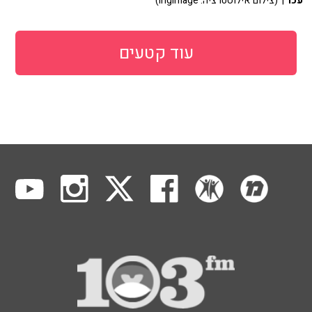
עכו
| (צילום אילוסטרציה: ingimage)
עוד קטעים