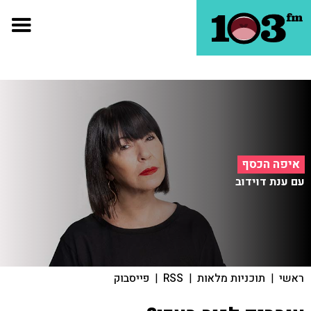
איפה הכסף
עם ענת דוידוב
ראשי
|
תוכניות מלאות
|
RSS
|
פייסבוק