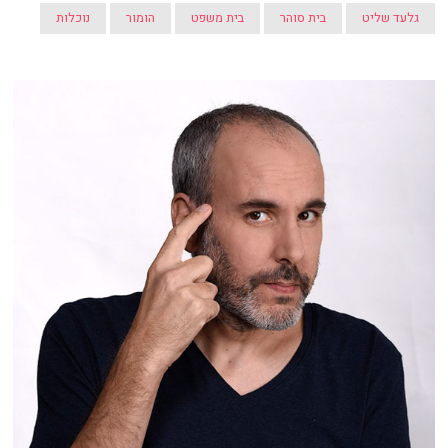
גלעד שליט
בית סוהר
בית משפט
הומור
נוכלות