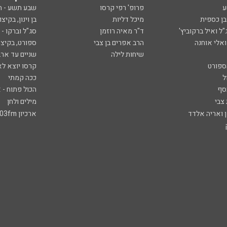
ע
פרופ' רפי קרסו
שבע תשע - 
ובן כספית
מיכל דליות
בן וינון, בקיצו
ל ואיל ברקוביץ'
ד"ר מאיה רוזמן
סג"ל וברקו -
ואלי אוחנה
הרב אפרים בן צבי
ספורט, בקיצו
שיחות לילה
שניים עד ארב
ספורט
קרסו יוצא לא
ל
ככה קמתי
סף
הכול פתוח - א
 צבי
מילים ולחן
ן ואריה אלדד
ארכיון 103fm