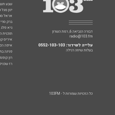
שבע תש
ינון מגל 
אראל סג"
ברק סרי 
גיא פלג
דבורה הנביאה 6, רמת השרון
תוכנית ה
radio@103.fm
איריס קו
עלייה לשידור: 0552-103-103
איפה הכ
בעלות שיחה רגילה
פנינה בת
רון קופמ
רז שכניק
כל הזכויות שמורות ל - 103FM