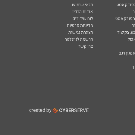
הפודקאסט
תנאי שימוש
ר
אודות הרדיו
 הפודקאסט
לוח שידורים
ר
מדיניות פרטיות
ע, בקיצור
הצהרת נגישות
כול
הרשמה לניוזלטר
צרו קשר
מנון רגב
created by
CYBER
SERVE