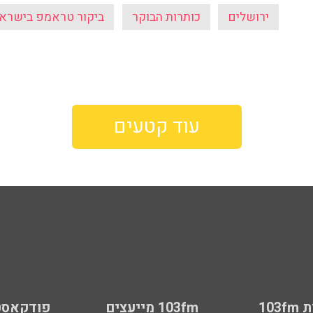
ירושלים
כותרות הבוקר
ביקור טראמפ בישרא
עוד קטעים
103
103fm מייעצים
פודקאסט