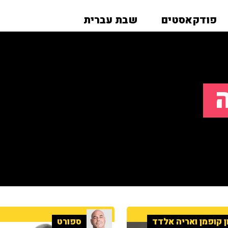
פודקאסטים
שבת עברית
ה
ן קופמן ואריה אלדד
ספורט