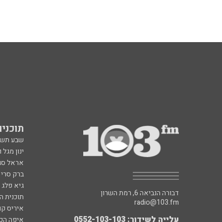
תוכניות fm
שבע תש
ינון מגל 
אראל סג"
ברק סרי 
גיא פלג
דבורה הנביאה 6, רמת השרון
תוכנית ה
radio@103.fm
איריס קו
עלייה לשידור: 0552-103-103
איפה הכ