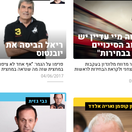
ה מיי עדיין יש
ב הסיכויים
ריאל הביסה את
בבחירות"
יובנטוס
 מדווח מלונדון בעקבות
פרימו על הגמר: "אף אחד לא ציפה
צחני ולקראת הבחירות לראשות
במחצית שזה מה שנראה במחצית ה
04/06/2017
0
גבי גזית
ן קופמן ואריה אלדד