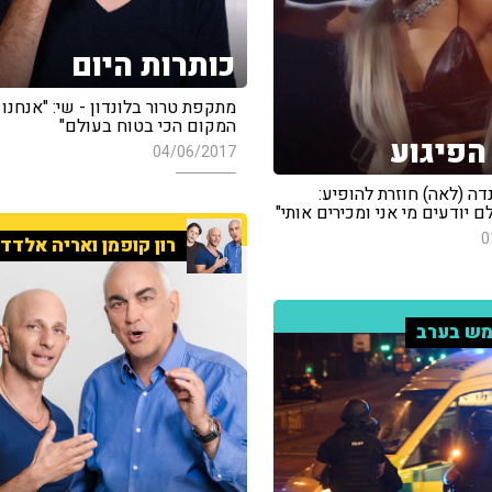
כותרות היום
מתקפת טרור בלונדון - שי: "אנחנו נ
המקום הכי בטוח בעולם"
הפיגוע
04/06/2017
דה (לאה) חוזרת להופיע:
ם יודעים מי אני ומכירים אותי"
0
רון קופמן ואריה אלדד
ש בערב