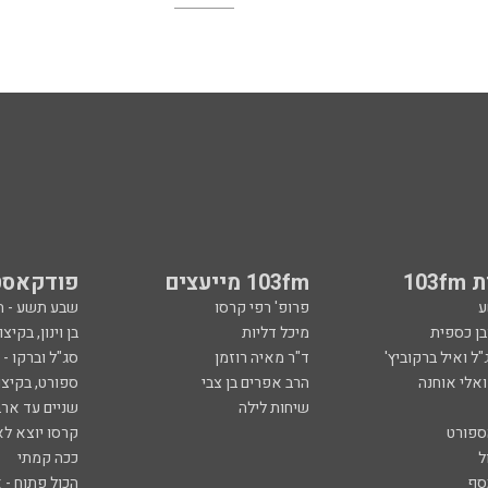
103
103fm מייעצים
פודקאסט
ע
פרופ' רפי קרסו
שבע תשע - 
ובן כספית
מיכל דליות
בן וינון, בקיצו
ל ואיל ברקוביץ'
ד"ר מאיה רוזמן
סג"ל וברקו -
ואלי אוחנה
הרב אפרים בן צבי
ספורט, בקיצו
שיחות לילה
שניים עד ארב
ספורט
קרסו יוצא לא
ל
ככה קמתי
סף
הכול פתוח - א