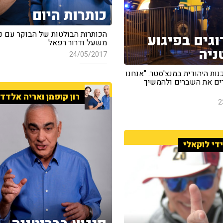
כותרות היום
הכותרות הבולטות של הבוקר עם נ
הרוגים בפיגוע
משעל ודרור רפאל
ניה
24/05/2017
ות היהודית במנצ'סטר: "אנחנו
ים את השברים ולהמשיך
רון קופמן ואריה אלדד
2
די לוקאלי