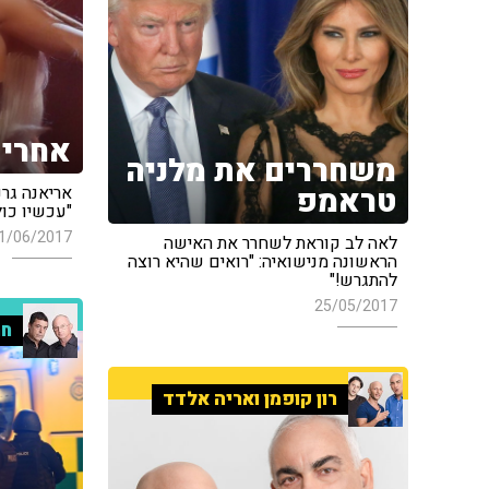
אחרי 
משחררים את מלניה
טראמפ
אריאנה גרנ
"עכשיו כול
1/06/2017
לאה לב קוראת לשחרר את האישה
הראשונה מנישואיה: "רואים שהיא רוצה
להתגרש!"
25/05/2017
חמ
רון קופמן ואריה אלדד