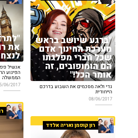
"לתרז
"ברגע שיושב בראש
את רו
מערכת החינוך אדם
לנצח 
שכל חברי מפלגתו
הם הומופובים, זה
אנשיל פפר
אומר הכל!"
הפיגוע הר
הממשלה
5/06/2017
גדי ולאה מסכמים את השבוע בדרכם
הייחודית
08/06/2017
רו
רון קופמן ואריה אלדד