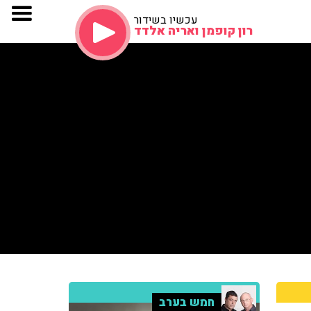
עכשיו בשידור
רון קופמן ואריה אלדד
חמש בערב