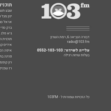
תוכניות fm
שבע תש
ינון מגל 
אראל סג"
ברק סרי 
גיא פלג
דבורה הנביאה 6, רמת השרון
תוכנית ה
radio@103.fm
איריס קו
עלייה לשידור: 0552-103-103
איפה הכ
בעלות שיחה רגילה
פנינה בת
רון קופמ
רז שכניק
כל הזכויות שמורות ל - 103FM