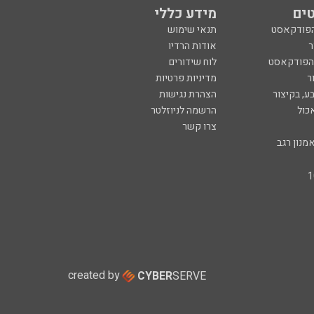
ים
מידע כללי
הפודקאסט
תנאי שימוש
ר
אודות הרדיו
 הפודקאסט
לוח שידורים
ר
מדיניות פרטיות
ע, בקיצור
הצהרת נגישות
כול
הרשמה לניוזלטר
צרו קשר
מנון רגב
created by
CYBER
SERVE