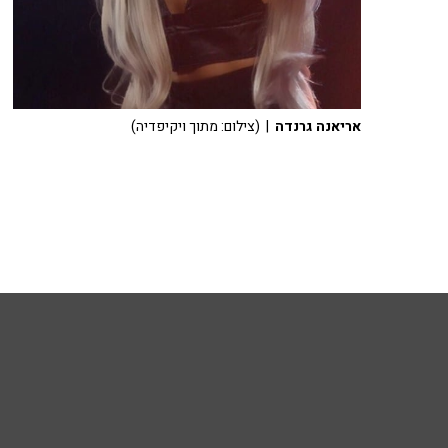
אריאנה גרנדה
| (צילום: מתוך ויקיפדיה)