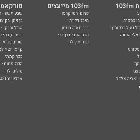
103
103fm מייעצים
פודקאסט
ע
פרופ' רפי קרסו
שבע תשע - 
ובן כספית
מיכל דליות
בן וינון, בקיצו
ל ואיל ברקוביץ'
ד"ר מאיה רוזמן
סג"ל וברקו -
ואלי אוחנה
הרב אפרים בן צבי
ספורט, בקיצו
שיחות לילה
שניים עד ארב
ספורט
קרסו יוצא לא
ל
ככה קמתי
סף
הכול פתוח - א
 צבי
מילים ולחן
ן ואריה אלדד
ארכיון 103fm