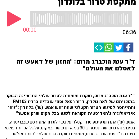
מתקפת טרור בלונדון
00:00
06:36
ד"ר ענת הוכברג מרום: "החזון של דאעש זה
לאסלם את העולם"
ד"ר ענת הוכברג מרום, חוקרת ומומחית לטרור עולמי התראיינה הבוקר
בתוכניתם של לאה גולדין, דרור רפאל וספי עובדיה ברדיו FM103
והתייחסה לפיגוע הטרור הקטלני שהתרחש אמש (ש') בלונדון :"זוהי
אידיאולוגיה ג'האדיסטית הקוראת לפגע בכל מקום שרק אפשר"
אמש (ש') התרחש פיגוע טרור קטלני על גשר לונדון המפורסם שבבריטניה.
בפיגוע נהרגו שישה ונפגעו כ-30 בני אדם ששהו במקום. על גל הטרור העולמי
סיפרה ד"ר ענת הוכברג מרום, מומחית וחוקרת טרור עולמי: "שוב דאע"ש