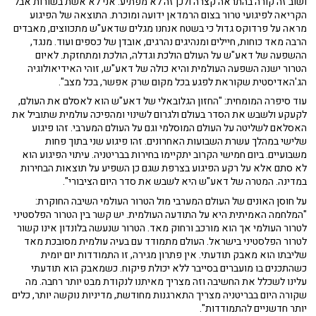
ושוב זה קורה בהתראה קצרה ולכן זה לא מפתיע. אני לא אשת בשורות אבל
הקריאה לפיגועי טרור בצום הרמדאן ידועה ומוכרת. התוצאה של הפיגוע
מראה על פרדוקס גדול כי בשטח אנחנו מגלים שדאע"ש מתכווצים, מאבדים
הרבה מאד כוחות, חיילים ומנהיגים נהרגים, אובדן של כספים ועוד. מנגד,
ההשפעה של דאע"ש על העולם הולכת וגדלה, הולכת ומתחזקת. לאיום
הטרור ישנה השפעה העולמית והיא כולה של דאע"ש, זוהי האידיאולוגיה
הג'האדיסטית שקוראת לפגע בכל מקום שרק אפשר, בכל מצב".
עוד סיפרה המומחית: "החזון הגלובאלי של דאע"ש הוא לאסלם את העולם,
לקעקע ולשבש את הסדר בעולם ולגרום לשינוי ומהפיכה עולמית שתוביל את
האסלאם לשליטה על העולם המוסלמי וגם על העולם המערבי. זהו פיגוע
שלישי במהלך עשרת השבועות האחרונים. זהו פיגוע שני בתוך פחות
משבועיים. ביום חמישי הקרוב יתקיימו בחירות בבריטניה. עיתוי הפיגוע הוא
לא סתם אלא על רקע הפיגוע בצרפת שגם כן השפיע על תוצאות הבחירות
במדינה. המטרה של דאע"ש היא לשבש את סדר היום הציבורי".
על חוסן האונים של העולם המערבי מול הטרור העולמי השיבה החוקרת:
"המלחמה האמיתית היא על התודעה העולמית. יש קשר בין הטרור הפלסטיני
לטרור העולמי אך הוא מורכב ורחוק מאד. הטרור שנעשה בלונדון אינו קשור
לטרור הפלסטיני בישראל. העולם מתמודד עם בעיה עולמית מסובכת מאד
שליבתו הוא מאבק תודעתי. אין פתרון מגירה, זו התמודדות יום יומית
כשהתכנים בו מועברים בסייבר ללא יכולת פיקוח. כשמאבק הוא תודעתי
עלינו לשכלל את החשיבה וזה מצריך מאיתנו לנקודת מבט יותר רחבה. מה
שקורה היום בבריטניה מצריך התארגנות מחודשת, מדיניות נוקשה יותר, כלים
יותר חדשניים להתמודדות".