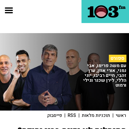
ספורט
עם משה פרימו, אבי
נמני, אורי אוזן, ערן
זהבי, חיים רביבו, יוני
הללי, לירן שכנר וגילי
ורמוט
ראשי
|
תוכניות מלאות
|
RSS
|
פייסבוק