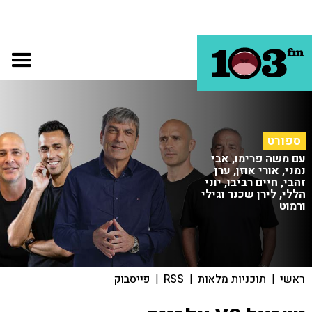
ספורט
עם משה פרימו, אבי
נמני, אורי אוזן, ערן
זהבי, חיים רביבו, יוני
הללי, לירן שכנר וגילי
ורמוט
ראשי
|
תוכניות מלאות
|
RSS
|
פייסבוק