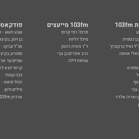
103
103fm מייעצים
פודקאסט
ע
פרופ' רפי קרסו
שבע תשע - 
ובן כספית
מיכל דליות
בן וינון, בקיצו
ל ואיל ברקוביץ'
ד"ר מאיה רוזמן
סג"ל וברקו -
ואלי אוחנה
הרב אפרים בן צבי
ספורט, בקיצו
שיחות לילה
שניים עד ארב
ספורט
קרסו יוצא לא
ל
ככה קמתי
סף
הכול פתוח - א
 צבי
מילים ולחן
ן ואריה אלדד
ארכיון 103fm