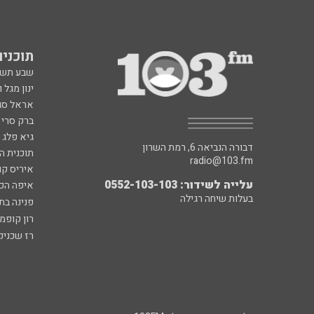
תוכניות fm
שבע תש
ינון מגל 
אראל סג"
ברק סרי 
גיא פלג
דבורה הנביאה 6, רמת השרון
תוכנית ה
radio@103.fm
איריס קו
עלייה לשידור: 0552-103-103
איפה הכ
בעלות שיחה רגילה
פנינה בת
רון קופמ
רז שכניק