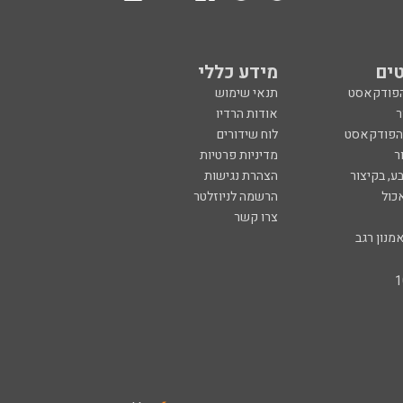
ים
מידע כללי
הפודקאסט
תנאי שימוש
ר
אודות הרדיו
 הפודקאסט
לוח שידורים
ר
מדיניות פרטיות
ע, בקיצור
הצהרת נגישות
כול
הרשמה לניוזלטר
צרו קשר
מנון רגב