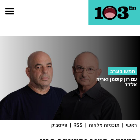
חמש בערב
עם רון קופמן ואריה
אלדד
ראשי
|
תוכניות מלאות
|
RSS
|
פייסבוק