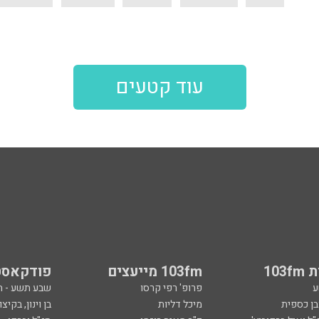
עוד קטעים
103
103fm מייעצים
פודקאסט
ע
פרופ' רפי קרסו
שבע תשע - 
ובן כספית
מיכל דליות
בן וינון, בקיצו