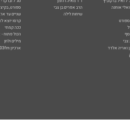
ל ואיל ברקוביץ'
ד"ר מאיה רוזמן
סג"ל וברקו -
ואלי אוחנה
הרב אפרים בן צבי
ספורט, בקיצו
שיחות לילה
שניים עד ארב
ספורט
קרסו יוצא לא
ל
ככה קמתי
סף
הכול פתוח - א
 צבי
מילים ולחן
ן ואריה אלדד
ארכיון 103fm