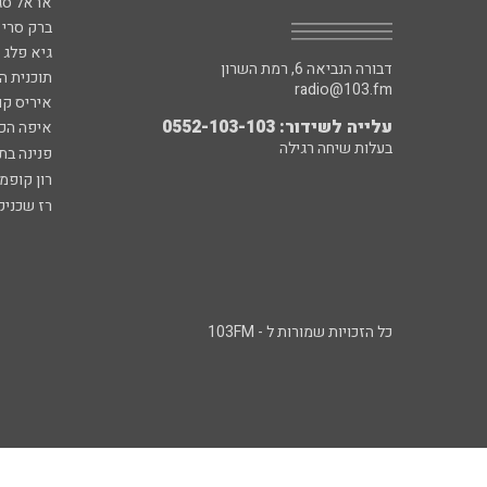
אראל סג"
ברק סרי 
גיא פלג
דבורה הנביאה 6, רמת השרון
תוכנית ה
radio@103.fm
איריס קו
עלייה לשידור: 0552-103-103
איפה הכ
בעלות שיחה רגילה
פנינה בת
רון קופמ
רז שכניק
כל הזכויות שמורות ל - 103FM