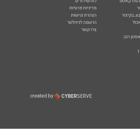
 הפודקאסט
לוח שידורים
ר
מדיניות פרטיות
ע, בקיצור
הצהרת נגישות
כול
הרשמה לניוזלטר
צרו קשר
מנון רגב
created by
CYBER
SERVE