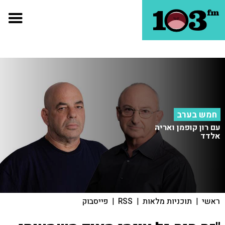
חמש בערב
עם רון קופמן ואריה
אלדד
ראשי
|
תוכניות מלאות
|
RSS
|
פייסבוק