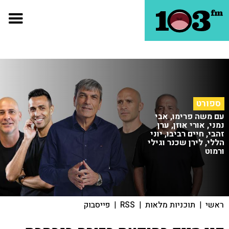
ספורט
עם משה פרימו, אבי
נמני, אורי אוזן, ערן
זהבי, חיים רביבו, יוני
הללי, לירן שכנר וגילי
ורמוט
ראשי
|
תוכניות מלאות
|
RSS
|
פייסבוק