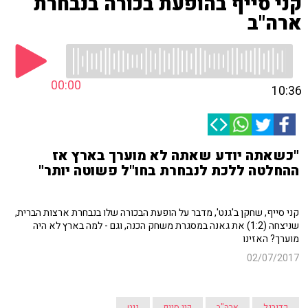
קני סייף בהופעת בכורה בנבחרת
ארה"ב
00:00
10:36
"כשאתה יודע שאתה לא מוערך בארץ אז
ההחלטה ללכת לנבחרת בחו"ל פשוטה יותר"
קני סייף, שחקן ב'גנט', מדבר על הופעת הבכורה שלו בנבחרת ארצות הברית,
שניצחה (1:2) את גאנה במסגרת משחק הכנה, וגם - למה בארץ לא היה
מוערך? האזינו
02/07/2017
כדורגל
ארה"ב
קני סייף
גנט