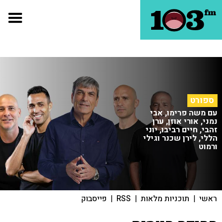
ספורט
עם משה פרימו, אבי
נמני, אורי אוזן, ערן
זהבי, חיים רביבו, יוני
הללי, לירן שכנר וגילי
ורמוט
ראשי
|
תוכניות מלאות
|
RSS
|
פייסבוק