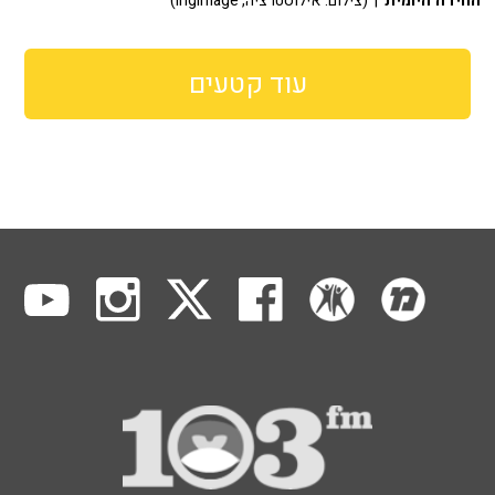
החידה היומית
| (צילום: אילוסטרציה, ingimage)
עוד קטעים