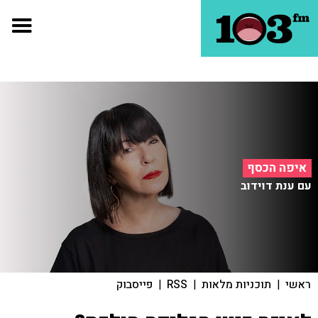
איפה הכסף
עם ענת דוידוב
ראשי
|
תוכניות מלאות
|
RSS
|
פייסבוק