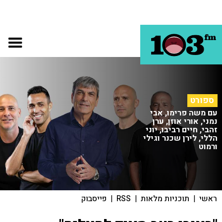
ספורט
עם משה פרימו, אבי
נמני, אורי אוזן, ערן
זהבי, חיים רביבו, יוני
הללי, לירן שכנר וגילי
ורמוט
ראשי
|
תוכניות מלאות
|
RSS
|
פייסבוק