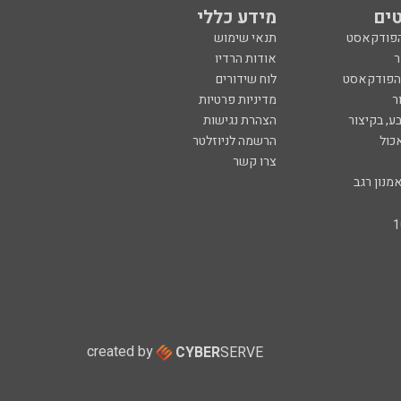
ים
מידע כללי
הפודקאסט
תנאי שימוש
ר
אודות הרדיו
 הפודקאסט
לוח שידורים
ר
מדיניות פרטיות
ע, בקיצור
הצהרת נגישות
כול
הרשמה לניוזלטר
צרו קשר
מנון רגב
created by
CYBER
SERVE