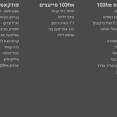
103
103fm מייעצים
פודקאסט
ע
פרופ' רפי קרסו
שבע תשע - 
ובן כספית
מיכל דליות
בן וינון, בקיצו
ל ואיל ברקוביץ'
ד"ר מאיה רוזמן
סג"ל וברקו -
ואלי אוחנה
הרב אפרים בן צבי
ספורט, בקיצו
שיחות לילה
שניים עד ארב
ספורט
קרסו יוצא לא
ל
ככה קמתי
סף
הכול פתוח - א
 צבי
מילים ולחן
ן ואריה אלדד
ארכיון 103fm