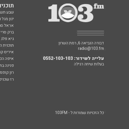
תוכניות fm
שבע תש
ינון מגל 
אראל סג"
ברק סרי 
גיא פלג
דבורה הנביאה 6, רמת השרון
תוכנית ה
radio@103.fm
איריס קו
עלייה לשידור: 0552-103-103
איפה הכ
בעלות שיחה רגילה
פנינה בת
רון קופמ
רז שכניק
כל הזכויות שמורות ל - 103FM