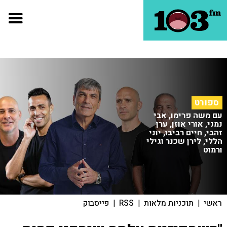
ספורט
עם משה פרימו, אבי
נמני, אורי אוזן, ערן
זהבי, חיים רביבו, יוני
הללי, לירן שכנר וגילי
ורמוט
ראשי
|
תוכניות מלאות
|
RSS
|
פייסבוק