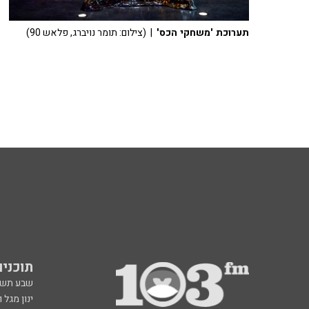
תערוכת 'משחקי הכס'
| (צילום: תומר נויברג, פלאש 90)
תוכניות fm
שבע תש
ינון מגל 