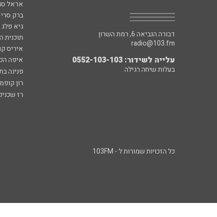
אראל סג"
ברק סרי 
גיא פלג
דבורה הנביאה 6, רמת השרון
תוכנית ה
radio@103.fm
איריס קו
עלייה לשידור: 0552-103-103
איפה הכ
בעלות שיחה רגילה
פנינה בת
רון קופמ
רז שכניק
כל הזכויות שמורות ל - 103FM