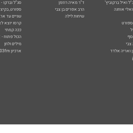
ל ואיל ברקוביץ'
ד"ר מאיה רוזמן
סג"ל וברקו -
ואלי אוחנה
הרב אפרים בן צבי
ספורט, בקיצו
שיחות לילה
שניים עד ארב
ספורט
קרסו יוצא לא
ל
ככה קמתי
סף
הכול פתוח - א
 צבי
מילים ולחן
ן ואריה אלדד
ארכיון 103fm