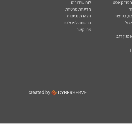
 הפודקאסט
לוח שידורים
ר
מדיניות פרטיות
ע, בקיצור
הצהרת נגישות
כול
הרשמה לניוזלטר
צרו קשר
מנון רגב
created by
CYBER
SERVE