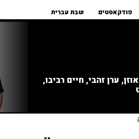
פודקאסטים
שבת עברית
זן, ערן זהבי, חיים רביבו,