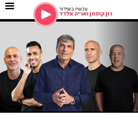
עכשיו בשידור
רון קופמן ואריה אלדד