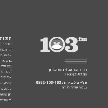
תוכניות fm
שבע תש
ינון מגל 
אראל סג"
ברק סרי 
גיא פלג
דבורה הנביאה 6, רמת השרון
תוכנית ה
radio@103.fm
איריס קו
עלייה לשידור: 0552-103-103
איפה הכ
בעלות שיחה רגילה
פנינה בת
רון קופמ
רז שכניק