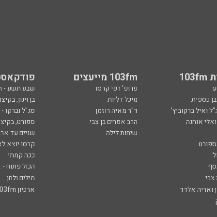
103
103fm מייעצים
פודקאסט
ע
פרופ' רפי קרסו
שבע תשע - 
ובן כספית
מיכל דליות
בן וינון, בקיצו
ל ואיל ברקוביץ'
ד"ר מאיה רוזמן
סג"ל וברקו -
ואלי אוחנה
הרב אפרים בן צבי
ספורט, בקיצו
שיחות לילה
שניים עד ארב
ספורט
קרסו יוצא לא
ל
ככה קמתי
סף
הכול פתוח - א
 צבי
מילים ולחן
ן ואריה אלדד
ארכיון 103fm