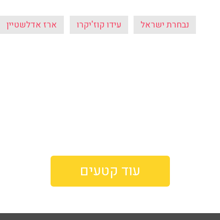
נבחרת ישראל
עידו קוז'יקרו
ארז אדלשטיין
עוד קטעים