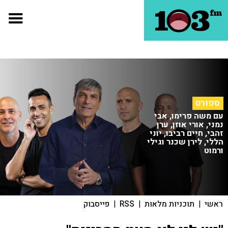
ספורט
עם משה פרימו, אבי
נמני, אורי אוזן, ערן
זהבי, חיים רביבו, יוני
הללי, לירן שכנר וגילי
ורמוט
ראשי
|
תוכניות מלאות
|
RSS
|
פייסבוק