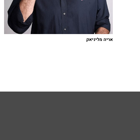
אריה מליניאק