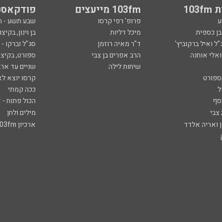
103
103fm מייעצים
פודקאסט
ע
פרופ' רפי קרסו
שבע תשע - 
ובן כספית
מיכל דליות
בן וינון, בקיצו
ל ואיל ברקוביץ'
ד"ר מאיה רוזמן
סג"ל וברקו -
ואלי אוחנה
הרב אפרים בן צבי
ספורט, בקיצו
שיחות לילה
שניים עד ארב
ספורט
קרסו יוצא לא
ל
ככה קמתי
סף
הכול פתוח - א
 צבי
מילים ולחן
ן ואריה אלדד
ארכיון 103fm