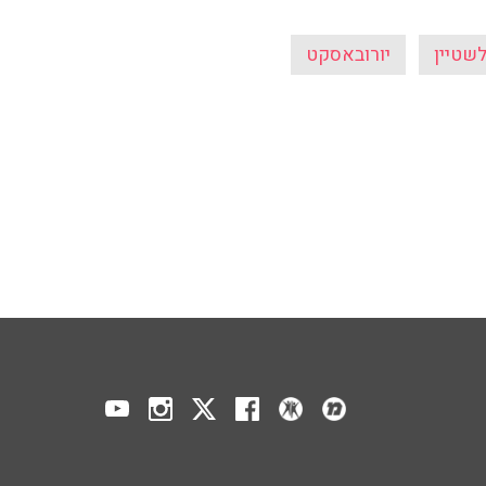
שטיין
יורובאסקט