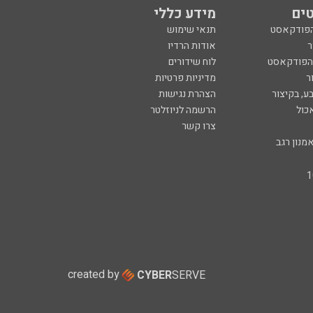
ים
מידע כללי
הפודקאסט
תנאי שימוש
ר
אודות הרדיו
 הפודקאסט
לוח שידורים
ר
מדיניות פרטיות
ע, בקיצור
הצהרת נגישות
כול
הרשמה לניוזלטר
צרו קשר
מנון רגב
created by
CYBER
SERVE