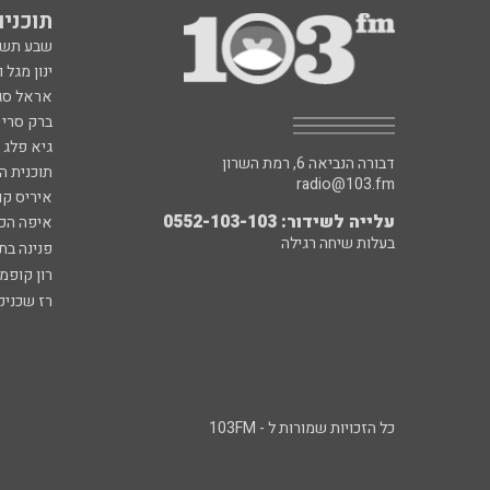
תוכניות fm
שבע תש
ינון מגל 
אראל סג"
ברק סרי 
גיא פלג
דבורה הנביאה 6, רמת השרון
תוכנית ה
radio@103.fm
איריס קו
עלייה לשידור: 0552-103-103
איפה הכ
בעלות שיחה רגילה
פנינה בת
רון קופמ
רז שכניק
כל הזכויות שמורות ל - 103FM