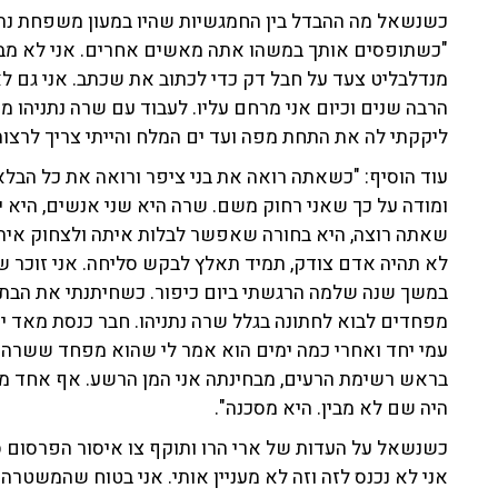
כשנשאל מה ההבדל בין החמגשיות שהיו במעון משפחת נתנ
"כשתופסים אותך במשהו אתה מאשים אחרים. אני לא מבין 
מנדלבליט צעד על חבל דק כדי לכתוב את שכתב. אני גם לא 
הרבה שנים וכיום אני מרחם עליו. לעבוד עם שרה נתניהו מש
ליקקתי לה את התחת מפה ועד ים המלח והייתי צריך לרצות
עוד הוסיף: "כשאתה רואה את בני ציפר ורואה את כל הבל
ומודה על כך שאני רחוק משם. שרה היא שני אנשים, היא 
שאתה רוצה, היא בחורה שאפשר לבלות איתה ולצחוק אית
לא תהיה אדם צודק, תמיד תאלץ לבקש סליחה. אני זוכר שהי
במשך שנה שלמה הרגשתי ביום כיפור. כשחיתנתי את הבת ש
מפחדים לבוא לחתונה בגלל שרה נתניהו. חבר כנסת מאד י
עמי יחד ואחרי כמה ימים הוא אמר לי שהוא מפחד ששרה ת
בראש רשימת הרעים, מבחינתה אני המן הרשע. אף אחד מבח
היה שם לא מבין. היא מסכנה".
כשנשאל על העדות של ארי הרו ותוקף צו איסור הפרסום סי
אני לא נכנס לזה וזה לא מעניין אותי. אני בטוח שהמשטרה