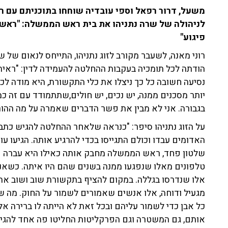
משעל, דרור רפאל וספי עובדיה שוחחו בתוכניתם עם רו
לניהולה של שרה נתניהו את בית ראש הממשלה: "ראש 
פיגוע"
רוני מאנה, לשעבר מקורב לזוג נתניהו, התייחס לנאום של 
הודתה לכל תומכיה בעקבות ההחלטה להעמידה לדין: "ראיתי
נסיעה חשובה כל כך ניצלו את כלי התקשורת, היא מודה לכו
יותר מסכנים ממנה, יש נכים, יש חולים,שתתמודד עם זה 
בגבורה. אני לא מבין את פשר הדברים שאמרה על מה ההור
האדומים עבדו וכולם התגייסו בכדי להרגיע אותה. הגיעו עור
שלטון פחד, ראש הממשלה מחבק אותה כאילו היא עברה פיג
טלפונים מאלו שנפגעו ממנה בשנים שהם היו איתה. כשאני
אלו שנדרסו בגללה. במקום להציף בתקשורת שוב ושוב את
מגעיל ודוחה, אלו אנשים שאמורים לשמור על החוק. מה 
כל אבן כדי לשמור עליהם ובכל זאת לא הייתה לו ברירה 
אותם, גם המשטרה וגם הפרקליטות החליטו פה אחד להגי