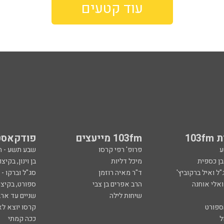
עוד קטעים
103
103fm מייעצים
פודקאסט
ע
פרופ' רפי קרסו
שבע תשע - 
ובן כספית
מיכל דליות
בן וינון, בקיצו
ל ואיל ברקוביץ'
ד"ר מאיה רוזמן
סג"ל וברקו -
ואלי אוחנה
הרב אפרים בן צבי
ספורט, בקיצו
שיחות לילה
שניים עד ארב
ספורט
קרסו יוצא לא
ל
ככה קמתי