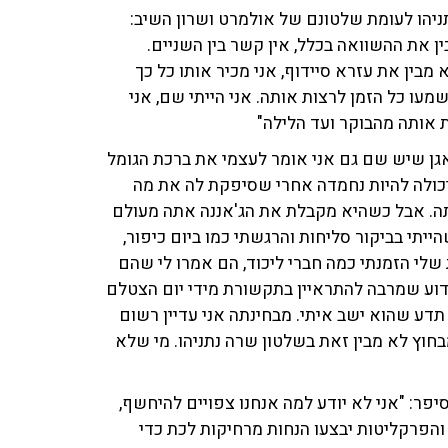
יהו לעומת שלטונם של אולמרט ושרון השיב:
את ההשוואה בכלל, אין קשר בין השניים.
מבין את עזרא סיידוף, אני מכיר אותו כל כך
מעו כל הזמן לרצות אותה. אני הייתי שם, אני
 אותה מהבוקר ועד הלילה"
אגן שיש שם גם אני אומר לעצמי את ברכת הגומל
יכולה להיות נחמדה אחרי שסיפקת לה את מה
ה. אבל כשהיא מקבלת את הג'אננה אתה מעולם
יתי בביקור סליחות והרגשתי כמו ביום כיפור,
לי הזמנתי כמה חברי ליכוד, הם אמרו לי שהם
דוע שמרבה להתראיין בתקשורת מידי יום הצטלם
דע שהוא ישב איתי. מבחינתה אני עדיין רשום
וץ לא מבין זאת בשלטון שרה נתניהו. מי שלא
פר: "אני לא יודע למה אנחנו צפויים להיחשף,
 והפרקליטות יבצעו הנחות מרחיקות לכת כדי