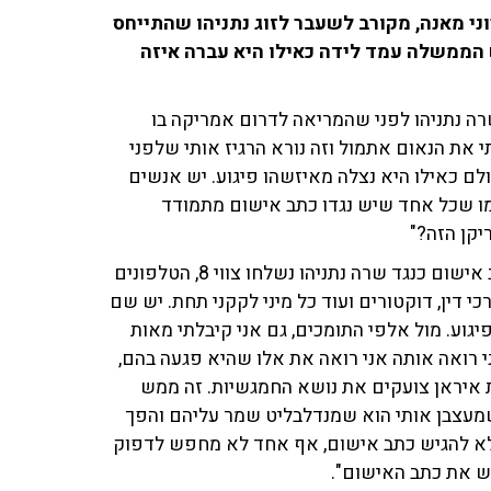
ני מאנה, מקורב לשעבר לזוג נתניהו שהתייחס
הממשלה עמד לידה כאילו היא עברה איזה
שרה נתניהו לפני שהמריאה לדרום אמריקה בו
 את הנאום אתמול וזה נורא הרגיז אותי שלפני
לם כאילו היא נצלה מאיזשהו פיגוע. יש אנשים
כמו שכל אחד שיש נגדו כתב אישום מתמודד
יקן הזה?"
על הזוג נתניהו סיפר: "כנראה שלאחר ההחלטה להגיש כתב אישום כנגד שרה נתניהו נשלחו צווי 8, הטלפונים
כי דין, דוקטורים ועוד כל מיני לקקני תחת. יש שם
וע. מול אלפי התומכים, גם אני קיבלתי מאות
 רואה אותה אני רואה את אלו שהיא פגעה בהם,
 איראן צועקים את נושא החמגשיות. זה ממש
שמעצבן אותי הוא שמנדלבליט שמר עליהם והפך
אלא להגיש כתב אישום, אף אחד לא מחפש לדפוק
ש את כתב האישום".