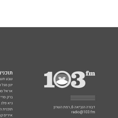
תוכניות fm
שבע תש
ינון מגל 
אראל סג"
ברק סרי 
גיא פלג
דבורה הנביאה 6, רמת השרון
תוכנית ה
radio@103.fm
איריס קו