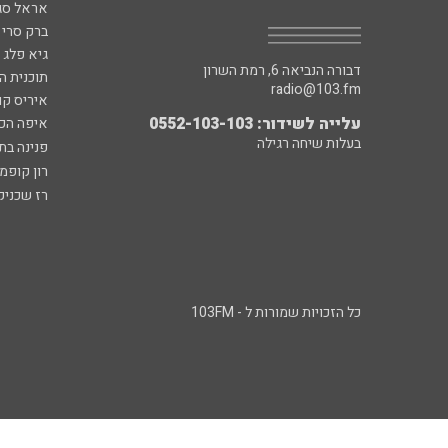
אראל סג"
ברק סרי 
גיא פלג
דבורה הנביאה 6, רמת השרון
תוכנית ה
radio@103.fm
איריס קו
עלייה לשידור: 0552-103-103
איפה הכ
בעלות שיחה רגילה
פנינה בת
רון קופמ
רז שכניק
כל הזכויות שמורות ל - 103FM