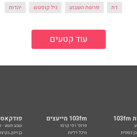
דת
פרשת השבוע
גיל קופטש
יהדות
עוד קטעים
103
103fm מייעצים
פודקאסט
ע
פרופ' רפי קרסו
שבע תשע - 
ובן כספית
מיכל דליות
בן וינון, בקיצו