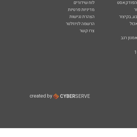
 הפודקאסט
לוח שידורים
ר
מדיניות פרטיות
ע, בקיצור
הצהרת נגישות
כול
הרשמה לניוזלטר
צרו קשר
מנון רגב
created by
CYBER
SERVE