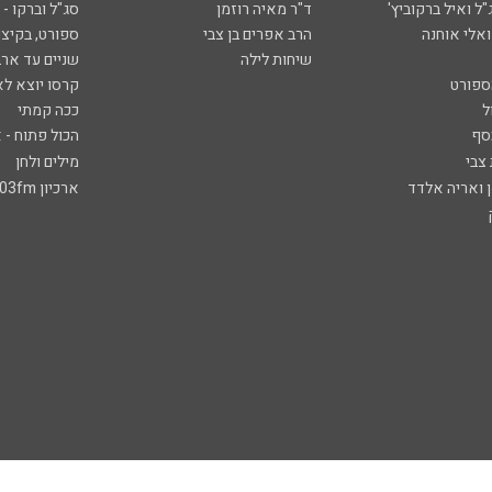
ל ואיל ברקוביץ'
ד"ר מאיה רוזמן
סג"ל וברקו -
ואלי אוחנה
הרב אפרים בן צבי
ספורט, בקיצו
שיחות לילה
שניים עד ארב
ספורט
קרסו יוצא לא
ל
ככה קמתי
סף
הכול פתוח - א
 צבי
מילים ולחן
ן ואריה אלדד
ארכיון 103fm